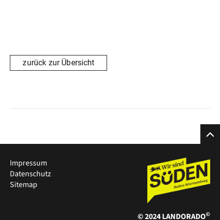
Weinbau nicht fehlen. Ein zweites Standbein neben dem
Weinbau ist der Obstbau mit einer Vielzahl von
verschiedenen Äpfeln und Birnensorten. Diese werden in
Speziallagern eingelagert, und können dadurch, das ganze
Jahr über, frisch und knackig über den Hofladen und
zurück zur Übersicht
Großhandel zum Verkauf angeboten werden. Hiermit wird
auch die Qualität der Destillate sicher gestellt. Da gibt es
beispielsweise passend zur Weingegend Tresterbrände
aus Lemberger-, Riesling- oder Traminer - Trauben.
Hochwertige werden auch im Barriquefass veredelt. Neben
verschiedenen Sorten Früchtesecco kann aus einer Liste
von feinen Likören und Destillate gewählt werden.
Impressum
Datenschutz
Angelehnt an die Obstsorten wurden die neuen
Sitemap
Ferienwohnungen betitelt. So gibt es je eine Jonagold und
Elstar, so wie eine größere mit dem Namen Gala und ganz
©
© 2024 LANDORADO