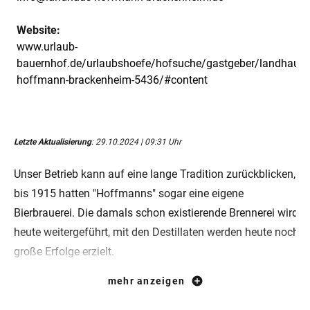
Website:
www.urlaub-
bauernhof.de/urlaubshoefe/hofsuche/gastgeber/landhaus-
hoffmann-brackenheim-5436/#content
Letzte Aktualisierung
: 29.10.2024 | 09:31 Uhr
Unser Betrieb kann auf eine lange Tradition zurückblicken,
bis 1915 hatten "Hoffmanns" sogar eine eigene
Bierbrauerei. Die damals schon existierende Brennerei wird
heute weitergeführt, mit den Destillaten werden heute noch
große Erfolge erzielt.
In unserer Heimatstadt Brackenheim, der größten
mehr anzeigen
Weinbaugemeinde Württembergs, darf natürlich der