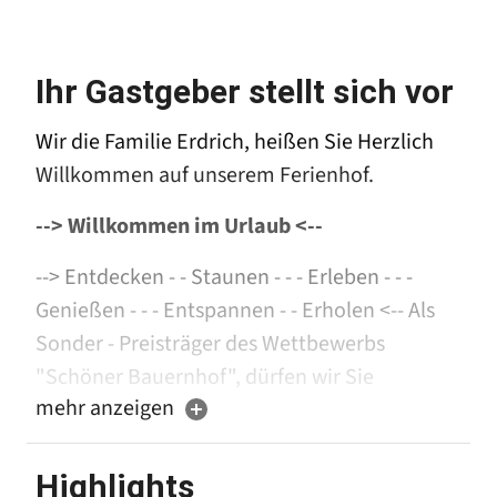
Ihr Gastgeber stellt sich vor
Wir die Familie Erdrich, heißen Sie Herzlich
Willkommen auf unserem Ferienhof.
--> Willkommen im Urlaub <--
--> Entdecken - - Staunen - - - Erleben - - -
Genießen - - - Entspannen - - Erholen <-- Als
Sonder - Preisträger des Wettbewerbs
"Schöner Bauernhof", dürfen wir Sie
mehr anzeigen
Herzlichst begrüßen.
Entdecken - Staunen - Erleben - Genießen -
Highlights
Entspannen - Erholen