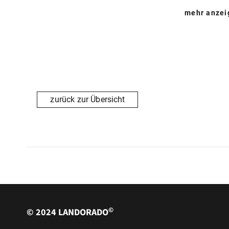
mehr anze
Frische regionale Produkte können Sie direkt auf dem
zurück zur Übersicht
©
© 2024 LANDORADO