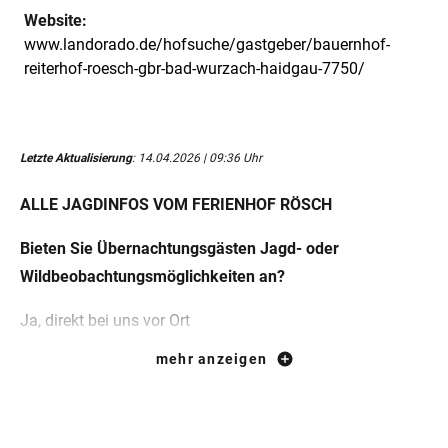
Website:
www.landorado.de/hofsuche/gastgeber/bauernhof-
reiterhof-roesch-gbr-bad-wurzach-haidgau-7750/
Letzte Aktualisierung
: 14.04.2026 | 09:36 Uhr
ALLE JAGDINFOS VOM FERIENHOF RÖSCH
Bieten Sie Übernachtungsgästen Jagd- oder
Wildbeobachtungsmöglichkeiten an?
Ja, direkt bei uns vor Ort
mehr anzeigen
Wie können Gäste bei Ihnen an der Jagd teilnehmen?
Gäste jagen in Begleitung des Revierverantwortlichen/mit
uns;