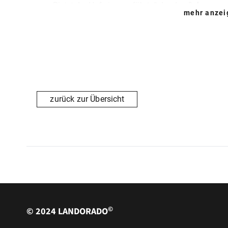
Bietet der Hof eine „geführte“ Jagd an?
Ja
mehr anze
Muss der Gast etwas zur Jagd mitbringen?
Seine
Absprache
Weitere wichtige Infos: bei uns wird gejagt:
Reh, 
zurück zur Übersicht
©
© 2024 LANDORADO