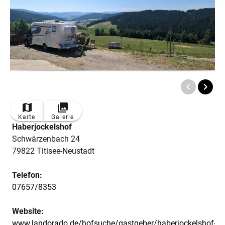
Karte
Galerie
Haberjockelshof
Schwärzenbach 24
79822 Titisee-Neustadt
Telefon:
07657/8353
Website:
www.landorado.de/hofsuche/gastgeber/haberjockelshof-