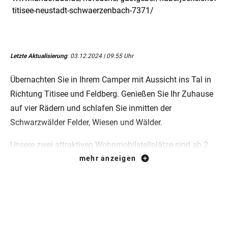
titisee-neustadt-schwaerzenbach-7371/
Letzte Aktualisierung
: 03.12.2024 | 09:55 Uhr
Übernachten Sie in Ihrem Camper mit Aussicht ins Tal in
Richtung Titisee und Feldberg. Genießen Sie Ihr Zuhause
auf vier Rädern und schlafen Sie inmitten der
Schwarzwälder Felder, Wiesen und Wälder.
Unsere zwei attraktiven Wohnmobilstellplätze sind ab 2
Übernachtungen buchbar.
mehr anzeigen
Ob Bully, Wohnwagen oder klassisches Wohnmobil ist
alles möglich. Camping mit Zelt ist jedoch NICHT erlaubt!
Infos zu Ihrem Wohnmobilstellplatz: