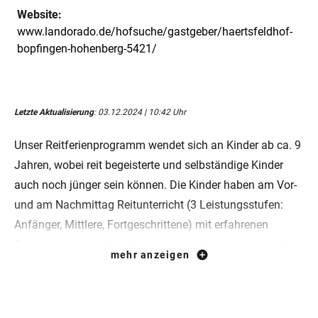
Website:
www.landorado.de/hofsuche/gastgeber/haertsfeldhof-
bopfingen-hohenberg-5421/
Letzte Aktualisierung
: 03.12.2024 | 10:42 Uhr
Unser Reitferienprogramm wendet sich an Kinder ab ca. 9
Jahren, wobei reit begeisterte und selbständige Kinder
auch noch jünger sein können. Die Kinder haben am Vor-
und am Nachmittag Reitunterricht (3 Leistungsstufen:
Anfänger, Mittlere, Fortgeschrittene) mit erfahrenen
Reitlehrern/innen. Anleitung zum richtigen Umgang mit
mehr anzeigen
dem Pferd, Theorieunterricht, kleine Ämter rund ums Pferd
sowie der Umgang mit dem „eigenen Pflegepferd“ lassen
keine Minute Langeweile für die jungen Reiter entstehen