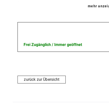
Übernachtungen in Mehrbettzimmern (keine Stockbe
mehr anze
Vollpension mit reichhaltigem Frühstücks- und Abend
frische Salate, Tischgetränke (oder Ausflugsverpfleg
Diäten, vegetarische Kost nach Absprache und ohne 
Öffnungszeiten
Zur Anlage gehören: Riesenhüpfburg, Roundtabletenni
zum Spielen bei schlechterem Wetter, Nutzung von 
Frei Zugänglich / Immer geöffnet
und Internet.
zurück zur Übersicht