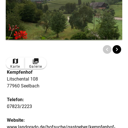
Karte
Galerie
Kempfenhof
Litschental 108
77960 Seelbach
Telefon:
07823/2223
Website:
www.landorado.de/hofsuche/gastgeber/kempfenhof-