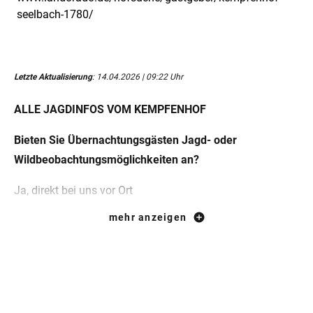
seelbach-1780/
Letzte Aktualisierung
: 14.04.2026 | 09:22 Uhr
ALLE JAGDINFOS VOM KEMPFENHOF
Bieten Sie Übernachtungsgästen Jagd- oder
Wildbeobachtungsmöglichkeiten an?
Ja, direkt bei uns vor Ort
mehr anzeigen
Wie können Gäste bei Ihnen an der Jagd teilnehmen?
Gäste jagen in Begleitung des Revierverantwortlichen/mit
uns;
Gäste können an einer Jagd teilnehmen, ohne selbst zu