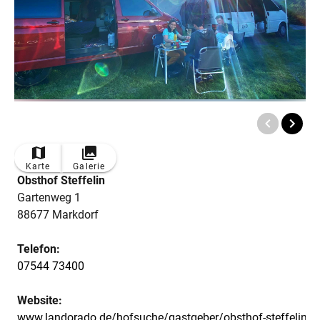
Karte
Galerie
Obsthof Steffelin
Gartenweg 1
88677 Markdorf
Telefon:
07544 73400
Website:
www.landorado.de/hofsuche/gastgeber/obsthof-steffelin-