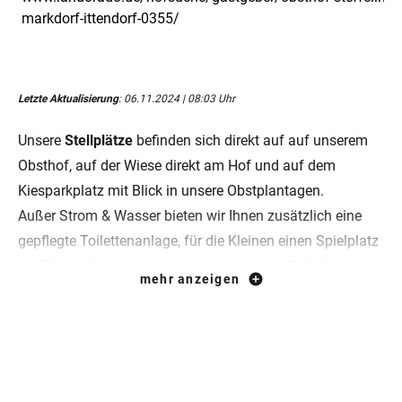
markdorf-ittendorf-0355/
Letzte Aktualisierung
: 06.11.2024 | 08:03 Uhr
Unsere
Stellplätze
befinden sich direkt auf auf unserem
Obsthof, auf der Wiese direkt am Hof und auf dem
Kiesparkplatz mit Blick in unsere Obstplantagen.
Außer Strom & Wasser bieten wir Ihnen zusätzlich eine
gepflegte Toilettenanlage, für die Kleinen einen Spielplatz
mit Trampolin und einen schön gelegenen Grillplatz.
mehr anzeigen
Wir freuen uns außerdem, Ihnen in unserem Hofladen
Frühstück, Kaffee & hausgebackene Kuchen (Klassiker wie
Florentiner Nussecken, unsere beliebte Biskuit-Roulade
und der traditionelle & leckere Apfelkuchen), täglich