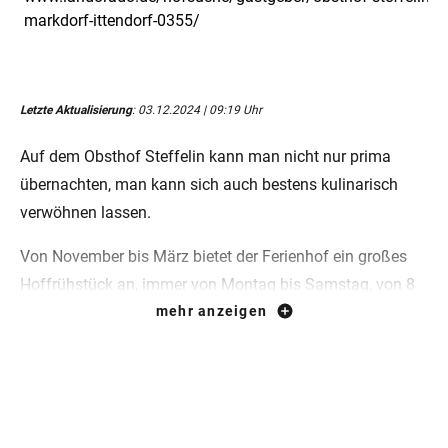
markdorf-ittendorf-0355/
Letzte Aktualisierung
: 03.12.2024 | 09:19 Uhr
Auf dem Obsthof Steffelin kann man nicht nur prima
übernachten, man kann sich auch bestens kulinarisch
verwöhnen lassen.
Von November bis März bietet der Ferienhof ein großes
Hoffrühstück an, immer von Montag bis Samstag, von 8
bis 9.30 Uhr oder 9.30 bis 12 Uhr, Sonntag auf Anfrage ab
mehr anzeigen
sechs Personen. Von April bis Oktober gibt es jeden Tag
zur angegebenen Zeit Frühstück. Reservierungen möglich.
Von April bis Mitte Oktober werden in der Besenwirtschaft
immer Donnerstags ofenwarme Dinnele serviert.