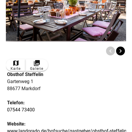
Karte
Galerie
Obsthof Steffelin
Gartenweg 1
88677 Markdorf
Telefon:
07544 73400
Website:
www.landorado.de/hofsuche/gastgeber/obsthof-steffelin-