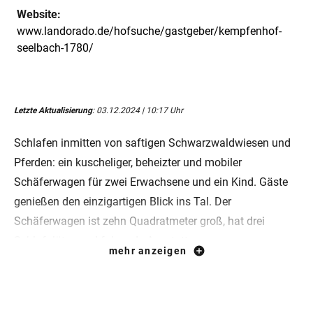
Website:
www.landorado.de/hofsuche/gastgeber/kempfenhof-
seelbach-1780/
Letzte Aktualisierung
: 03.12.2024 | 10:17 Uhr
Schlafen inmitten von saftigen Schwarzwaldwiesen und
Pferden: ein kuscheliger, beheizter und mobiler
Schäferwagen für zwei Erwachsene und ein Kind. Gäste
genießen den einzigartigen Blick ins Tal. Der
Schäferwagen ist zehn Quadratmeter groß, hat drei
Schlafplätze und folgende Ausstattung:
mehr anzeigen
1 Bett (200 cm x 180 cm)
1 Bett (190 cm x 90 cm)
Kleine Ecke mit fließend Wasser