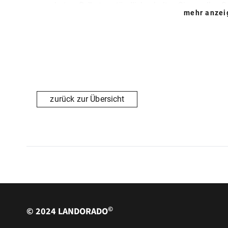
angeboten. Selbstverständlich erhalten Sie zu allen S
mehr anze
Wer sich lieber bei einer Tasse Kaffee und einem Honi
recht herzlich Willkommen.
Die Vesperstube ist geöffnet vom 01.03.-31.10. (freit
Ihre Feier in der Vesperstube:
zurück zur Übersicht
Die Vesperstube bietet Platz für 25 Personen. Bei sc
Personen eine Sitzgelegenheit. Für besondere Anlässe 
Gerne wird Ihre Familien- bzw. Firmenfeier ausgericht
und Kuchen
.
©
© 2024 LANDORADO