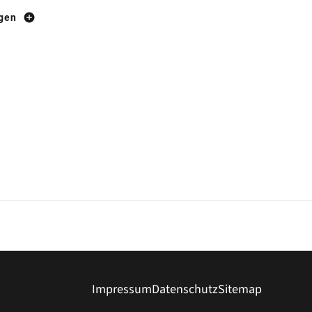
peisen frisches Holzofenbrot.
igen
gbrot etwas Energie holen möchte, ist ebenfalls
ags, samstags, sonntags & feiertags).
hönem Wetter finden auf unserer Terrasse 25 – 30
wird die Spielwiese zur Verfügung gestellt.
et.
Frühstücks- und Vesperbuffet
sowie
Kaffee
Impressum
Datenschutz
Sitemap