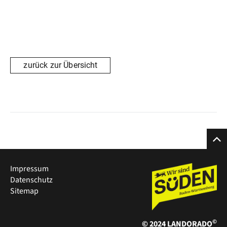
mit Kindern bis zehn Jahre lassen sich die Sitzbänke mit
einer zusätzlichen Matratze zu Betten umfunktionieren.
Mit einem zarten Holz-Duft handelt es sich um eine
luxuriöse Variante des Campings. Mit wenigen Schritten
erreicht der Gast die Sanitärbereich mit WC, Duschen,
zurück zur Übersicht
Waschbecken und Föhn. Ein ausziehbarer Tisch und zwei
gemütliche Sitzbänke sorgen für Raum zum Verweilen.
Sollte es mal etwas kälter werden, sorgt die Heizung für
Wohlfühl-Atmosphäre im Fass. Frühstück können
Gäste sowohl mit einem Frühstückskorb im oder vor dem
Fass auf einer Sitzgruppe genießen oder sich in der
Weinstube am Buffet bedienen.
Impressum
Datenschutz
Sitemap
©
© 2024 LANDORADO