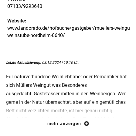
07133/9293640
Website:
www.landorado.de/hofsuche/gastgeber/muellers-weingut-
weinstube-nordheim-0640/
Letzte Aktualisierung
: 03.12.2024 | 10:10 Uhr
Für naturverbundene Weinliebhaber oder Romantiker hat
sich Müllers Weingut was Besonderes
ausgedacht: Gästefässer mitten in den Weinbergen. Wer
gerne in der Natur übernachtet, aber auf ein gemütliches
Bett nicht verzichten möchte, ist hier genau richtig.
Alle drei Fässer sind mit einem Bett (2 mal 2 Meter),
mehr anzeigen
Bettwäsche und Handtüchern ausgestattet. Für Familien