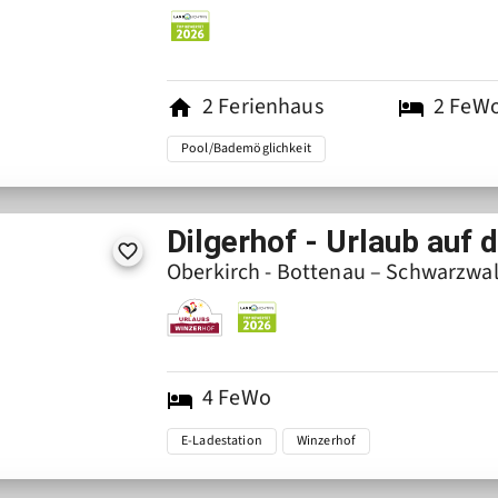
2
Ferienhaus
2
FeW
Pool/Bademöglichkeit
Dilgerhof - Urlaub auf
Oberkirch - Bottenau – Schwarzwa
4
FeWo
E-Ladestation
Winzerhof