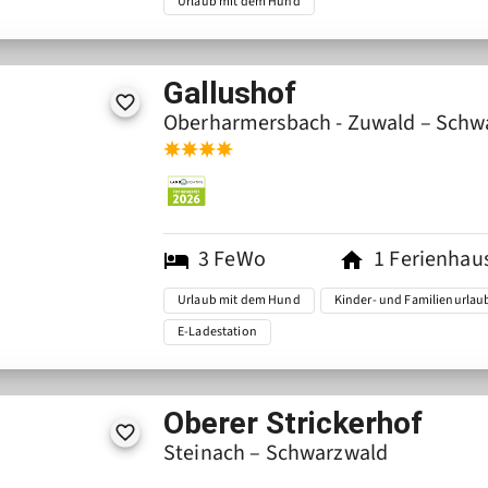
Urlaub mit dem Hund
Gallushof
Oberharmersbach - Zuwald – Schw
3
FeWo
1
Ferienhau
Urlaub mit dem Hund
Kinder- und Familienurlau
E-Ladestation
Oberer Strickerhof
Steinach – Schwarzwald