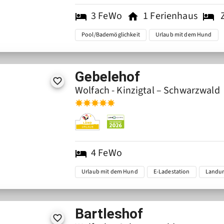
3
FeWo
1
Ferienhaus
Pool/Bademöglichkeit
Urlaub mit dem Hund
Gebelehof
Wolfach - Kinzigtal – Schwarzwald
4
FeWo
Urlaub mit dem Hund
E-Ladestation
Landur
Bartleshof