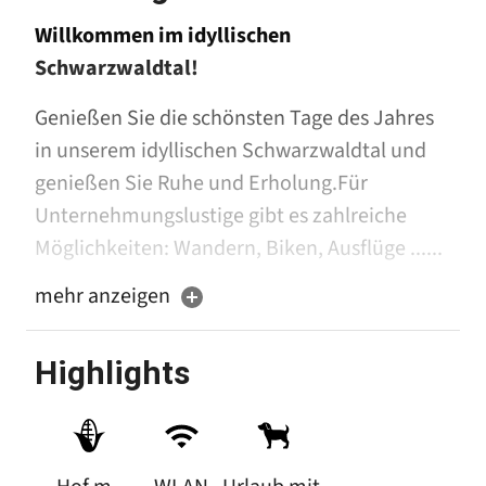
Willkommen im idyllischen
Schwarzwaldtal!
Genießen Sie die schönsten Tage des Jahres
in unserem idyllischen Schwarzwaldtal und
genießen Sie Ruhe und Erholung.Für
Unternehmungslustige gibt es zahlreiche
Möglichkeiten: Wandern, Biken, Ausflüge ......
mehr anzeigen
Der Burgershof liegt in ruhiger, sonniger und
idyllischer Lage im Bücherntal ca. 2,7 km von
der Ortsmitte Mühlenbachs entfernt direkt
Highlights
am Büchernbach.
In der Nähe liegen viele Ausflugsziele und
Sehenswürdigkeiten, die einen Ausflug