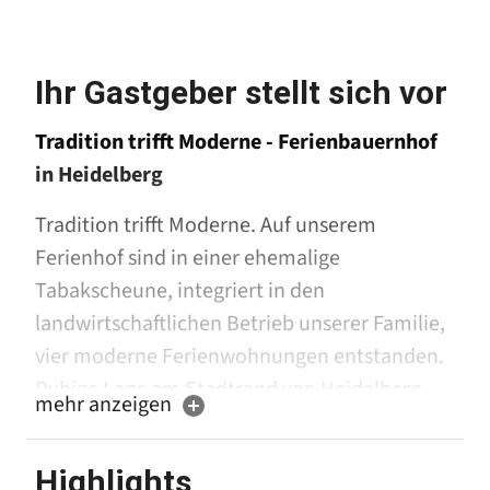
Ihr Gastgeber stellt sich vor
Tradition trifft Moderne - Ferienbauernhof
in Heidelberg
Tradition trifft Moderne. Auf unserem
Ferienhof sind in einer ehemalige
Tabakscheune, integriert in den
landwirtschaftlichen Betrieb unserer Familie,
vier moderne Ferienwohnungen entstanden.
Ruhige Lage am Stadtrand von Heidelberg,
mehr anzeigen
nur ca. 10 Gehminuten von der Straßenbahn
entfernt, die ohne Umstieg ins Stadtzentrum
Highlights
fährt. Kleintiere und großer Außenspielplatz