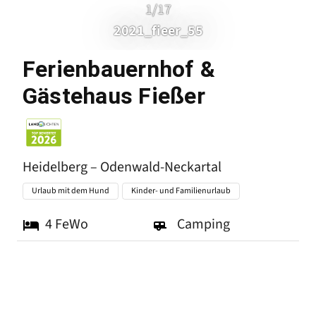
1/17
2021_fieer_55
Ferienbauernhof &
Heidelber
Gästehaus Fießer
Heidelberg – Odenwald-Neckartal
Urlaub mit dem Hund
Kinder- und Familienurlaub
4
FeWo
Camping