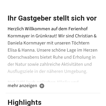
Ihr Gastgeber stellt sich vor
Herzlich Willkommen auf dem Ferienhof
Kornmayer in Grünkraut! Wir sind Christian &
Daniela Kornmayer mit unseren Töchtern
Elisa & Hanna. Unsere schöne Lage im Herzen
Oberschwabens bietet Ruhe und Erholung in
der Natur sowie zahlreiche Aktivitäten und
Ausflugsziele in der näheren Umgebung.
Nat (UR) laub zwischen Allgäu und
mehr anzeigen
Bodensee
Das neu erbaute Ferienhaus liegt mitten in
Highlights