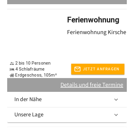
Ferienwohnung
Wir, die Familie Sturm, freuen uns auf Ihren
Ferienwohnung Kirsche
Besuch!
Gastgeber spricht:
Deutsch, Englisch
2 bis 10 Personen
JETZT ANFRAGEN
4 Schlafräume
Erdgeschoss, 105m²
Details und freie Termine
In der Nähe
Unsere Lage