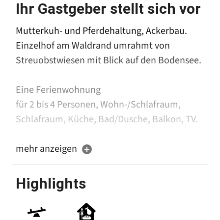
Ihr Gastgeber stellt sich vor
Mutterkuh- und Pferdehaltung, Ackerbau.
Einzelhof am Waldrand umrahmt von
Streuobstwiesen mit Blick auf den Bodensee.
Eine Ferienwohnung
für 2 bis 4 Personen, Wohn-/Schlafraum,
Schlafraum, Küche, Bad/Dusche, Balkon, TV.
mehr anzeigen
5 Gästezimmer,
2 Doppelzimmer, 2 Dreibettzimmer und 1
Highlights
Einzelzimmer.
Alle Zimmer mit Dusche und WC, zum Teil mit