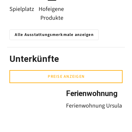
Balkon und Seeblick, Übernachtung mit
Spielplatz
Hofeigene 
Frühstück.
Produkte
Ruhige Lage, 3 km bis Meersburg,
Alle Ausstattungsmerkmale anzeigen
erschlossene Rad- und Wanderwege,
Reitmöglichkeit, Liegewiese, Gartenmöbel,
Pkw vorteilhaft.
Unterkünfte
PREISE ANZEIGEN
Ferienwohnung
Ferienwohnung Ursula