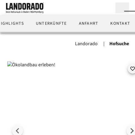
HIGHLIGHTS
UNTERKÜNFTE
ANFAHRT
KONTAKT
BESCHREIBUNG
HIGHLIGHTS
UNTERKÜNFTE
ANF
Landorado
Hofsuche