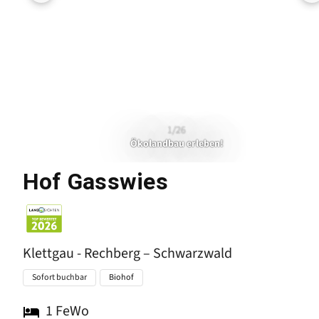
1/26
Ökolandbau erleben!
Klettgau - Re
Hof Gasswies
Klettgau - Rechberg – Schwarzwald
Sofort buchbar
Biohof
1
FeWo