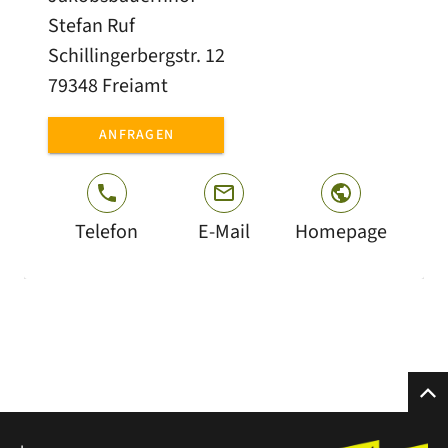
Stefan Ruf
bei uns auf dem Hof, oder Sie besuchen in
Schillingerbergstr. 12
unserem Ortsteil Freiamt Reichenbach den
79348 Freiamt
dortigen Spielplatz.
Auch ein Walderlebnispfad hier in Freiamt
ANFRAGEN
lässt Kinderherzen höher schlagen. Auf dem
Aussichtsturm unseres Hausbergs Hünersedel
überblicken Sie die Rheinebene bis in die
Telefon
E-Mail
Homepage
Vogesen und man kann den Nord- sowie den
Südschwarzwald
von hier aus sehen. Selbst das Straßburger
Münster ist bei guter Sicht von hier aus zu
erkennen.
Ebenso ist der Europa Park in Rust von hier
aus zu sehen. Wenn Sie dort einen