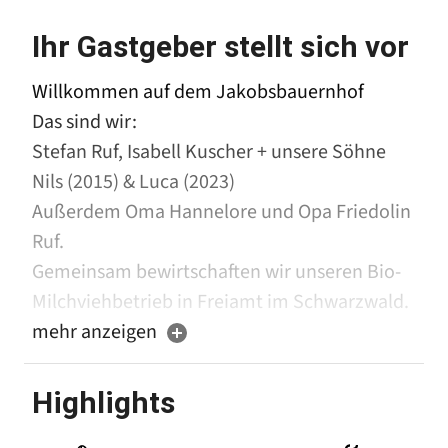
Ihr Gastgeber stellt sich vor
Willkommen auf dem Jakobsbauernhof
Das sind wir:
Stefan Ruf, Isabell Kuscher + unsere Söhne
Nils (2015) & Luca (2023)
Außerdem Oma Hannelore und Opa Friedolin
Ruf.
Gemeinsam bewirtschaften wir unseren Bio-
Milchviehbetrieb in Freiamt im Schwarzwald.
Zahlreiche Ausflugsziele z.B. der Europa-Park,
mehr anzeigen
der Titisee und Freiburg sind von uns aus gut
zu erreichen und lassen den Schwarzwald
Highlights
hautnah erleben!