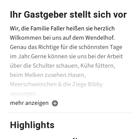
Ihr Gastgeber stellt sich vor
Wir, die Familie Faller heißen sie herzlich
Wilkommen bei uns auf dem Wendelhof.
Genau das Richtige für die schönnsten Tage
im Jahr.Gerne können sie uns bei der Arbeit
über die Schulter schauen, Kühe füttern,
beim Melken zusehen.Hasen,
Meerschweinchen & die Ziege Bibby
versorgen.
Oder natürlich die herrliche Natur genießen.
mehr anzeigen
Familienfreundlicher Bioland-Hof im
Highlights
Schwarzwald